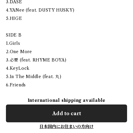
3.DASE
4.YANee (feat. DUSTY HUSKY)
5.HIGE
SIDE B
1.Girls
2.One More
3.必要 (feat. RHYME BOYA)
4.KeyLock
5.In The Middle (feat. 丸)
6.Friends
International shipping available
Add to cart
日本国内にお住まいの方向け