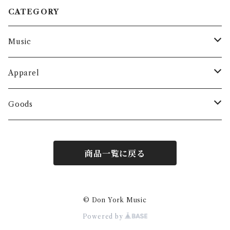
CATEGORY
Music
CD
Apparel
Album
Digital
T-shirt
Goods
EP
Album
Vinyl
Sticker
商品一覧に戻る
EP
Single
© Don York Music
Powered by