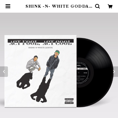
SHINK -N- WHITE GODDA -
ACT FOOL, ACT COOL 【Vin
yl】 | Don York Music