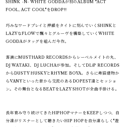
SHINK -N- WHITE GODDAが初のALBUM "ACT
FOOL, ACT COOL"をDROP!!︎
巧みなワードプレイと押韻をタイトに刻んでいくSHINKと
LAZYなFLOWで飄々とグルーヴを構築していくWHITE
GODDAがタッグを組んだ今作。
客演にMUSTHARD RECORDSからレーベルメイトの丸、
DJ WATAKI、DJ LUCHAが参加。そしてDLiP RECORDS
からDUSTY HUSKYとRHYME BOYA。さらに弗猫建物か
らVANYといった昔から交流のあるDOPEST達とセッショ
ン。その舞台となるBEATをLAZY SHOTが全曲手掛ける。
長年育み守り続けてきたHIPHOPマナーをKEEPしつつ、自
分達がリスナーとして聴きたいHIP HOPを自分達らしく"遊