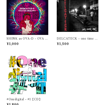
SHINK as OVA-D - OVA D
DELCATECK - one time fo
A JACK vol.4【CD-R】
r【CD】
¥1,000
¥1,500
#Onedigital - #1【CD】
¥1,800