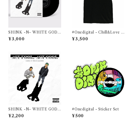
SHINK -N- WHITE GODD
#Onedigital - Chill&Love T
A - ACT FOOL, ACT COO
-shirt BLACK
¥3,000
¥3,500
L 【Vinyl】
SHINK -N- WHITE GODD
#Onedigital - Sticker Set
A - ACT FOOL, ACT COO
¥2,200
¥500
L 【CD】