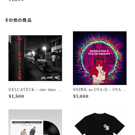
その他の商品
DELCATECK - one time fo
SHINK as OVA-D - OVA D
r【CD】
A JACK vol.4【CD-R】
¥1,500
¥1,000