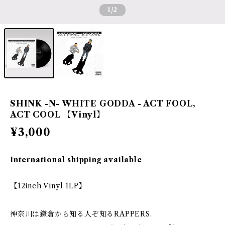
1
/2
SHINK -N- WHITE GODDA - ACT FOOL,
ACT COOL 【Vinyl】
¥3,000
International shipping available
【12inch Vinyl 1LP】
神奈川は鎌倉から知る人ぞ知るRAPPERS.