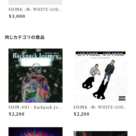
SHINK -N- WHITE GODD
A - ACT FOOL, ACT COO
¥3,000
L 【Vinyl】
同じカテゴリの商品
SHIN-SUI - Backpack Jou
SHINK -N- WHITE GODD
rney (Deluxe ver)【CD】
A - ACT FOOL, ACT COO
¥2,200
¥2,200
L 【CD】